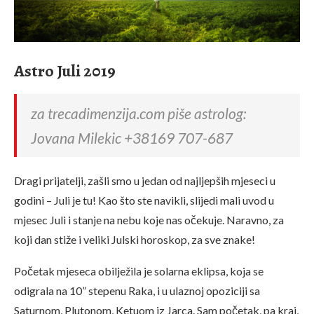
Astro Juli 2019
za trecadimenzija.com piše astrolog:
Jovana Milekic +38169 707-687
Dragi prijatelji, zašli smo u jedan od najljepših mjeseci u
godini – Juli je tu! Kao što ste navikli, slijedi mali uvod u
mjesec Juli i stanje na nebu koje nas očekuje. Naravno, za
koji dan stiže i veliki Julski horoskop, za sve znake!
Početak mjeseca obilježila je solarna eklipsa, koja se
odigrala na 10” stepenu Raka, i u ulaznoj opoziciji sa
Saturnom, Plutonom, Ketuom iz Jarca. Sam početak, pa kraj,