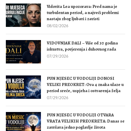
Vidovita Lea upozorava: Pred nama je
turbulentan period, a najveći problemi
nastaju zbog ljubavi i zavisti
08/02/2026
VIDOVNJAK DALI – Više od 30 godina
iskustva, povjerenja i duhovnog rada
07/29/2026
PUN MJESEC U VODOLIJI DONOSI
VELIKI PREOKRET: Ova 4 znaka ulaze u
period sreće, uspjeha i ostvarenja želja
07/29/2026
PUN MJESEC U VODOLIJI OTVARA
VRATA VELIKIH PREOKRETA: Danas se
završava jedno poglavlje života