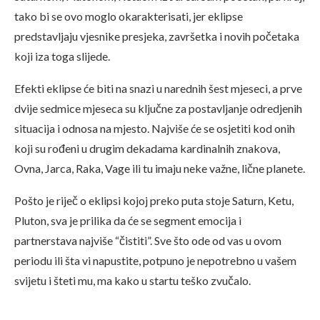
tako bi se ovo moglo okarakterisati, jer eklipse
predstavljaju vjesnike presjeka, završetka i novih početaka
koji iza toga slijede.
Efekti eklipse će biti na snazi u narednih šest mjeseci, a prve
dvije sedmice mjeseca su ključne za postavljanje odredjenih
situacija i odnosa na mjesto. Najviše će se osjetiti kod onih
koji su rođeni u drugim dekadama kardinalnih znakova,
Ovna, Jarca, Raka, Vage ili tu imaju neke važne, lične planete.
Pošto je riječ o eklipsi kojoj preko puta stoje Saturn, Ketu,
Pluton, sva je prilika da će se segment emocija i
partnerstava najviše “čistiti”. Sve što ode od vas u ovom
periodu ili šta vi napustite, potpuno je nepotrebno u vašem
svijetu i šteti mu, ma kako u startu teško zvučalo.