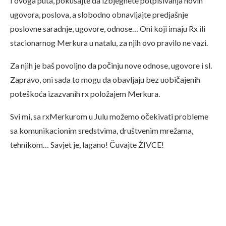
I ovoga puta, pokušajte da izbjegnete potpisivanja novih
ugovora, poslova, a slobodno obnavljajte predjašnje
poslovne saradnje, ugovore, odnose… Oni koji imaju Rx ili
stacionarnog Merkura u natalu, za njih ovo pravilo ne vazi.
Za njih je baš povoljno da počinju nove odnose, ugovore i sl.
Zapravo, oni sada to mogu da obavljaju bez uobičajenih
poteškoća izazvanih rx položajem Merkura.
Svi mi, sa rxMerkurom u Julu možemo očekivati probleme
sa komunikacionim sredstvima, društvenim mrežama,
tehnikom… Savjet je, lagano! Čuvajte ŽIVCE!