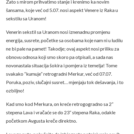
Zato s mirom prihvatimo stanje i krenimo ka novim
šansama, koje već od 5.07. nosi aspekt Venere iz Raka u
sekstilu sa Uranom!
Venerin sekstil sa Uranom nosi iznenadnu promjenu
energija, susrete, početke sa osobama koje nam ni u ludilu
ne bi pale na pamet! Takodje; ovaj aspekt nosi priliku za
obnovu odnosa koji smo skoro pa otpisali, a sada nas
novonastala situacija šokira i pomjera iz temelja! Tome
svakako “kumuje” retrogradni Merkur, već od 07.07.
Poruka, poziv, slučajni susret… mjenjaju tok dešavanja, i to
ozbiljno!
Kad smo kod Merkura, on kreće retrogogradno sa 2”
stepena Lava i vračaće se do 23” stepena Raka, odakle
početkom Avgusta kreče direktno.