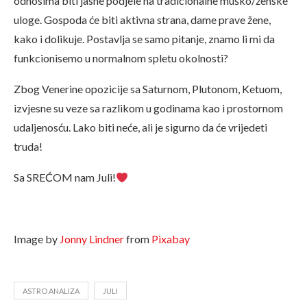
odnosima biti jasne podjele na tradicionalne muško/ženske
uloge. Gospoda će biti aktivna strana, dame prave žene,
kako i dolikuje. Postavlja se samo pitanje, znamo li mi da
funkcionisemo u normalnom spletu okolnosti?
Zbog Venerine opozicije sa Saturnom, Plutonom, Ketuom,
izvjesne su veze sa razlikom u godinama kao i prostornom
udaljenosću. Lako biti neće, ali je sigurno da će vrijedeti
truda!
Sa SREĆOM nam Juli!
Image by
Jonny Lindner
from
Pixabay
ASTRO ANALIZA
JULI