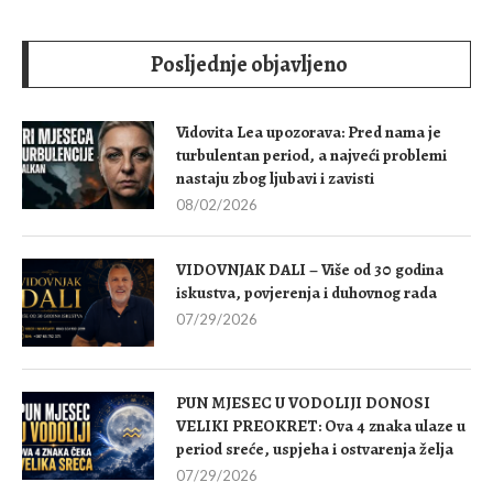
Posljednje objavljeno
Vidovita Lea upozorava: Pred nama je
turbulentan period, a najveći problemi
nastaju zbog ljubavi i zavisti
08/02/2026
VIDOVNJAK DALI – Više od 30 godina
iskustva, povjerenja i duhovnog rada
07/29/2026
PUN MJESEC U VODOLIJI DONOSI
VELIKI PREOKRET: Ova 4 znaka ulaze u
period sreće, uspjeha i ostvarenja želja
07/29/2026