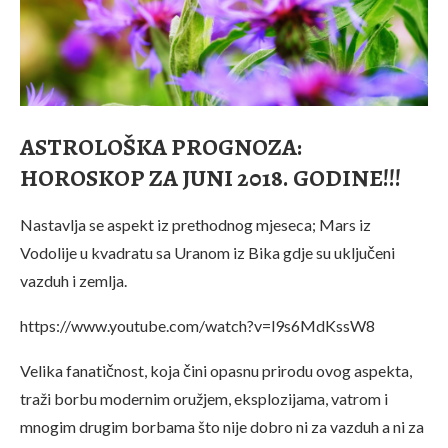
ASTROLOŠKA PROGNOZA:
HOROSKOP ZA JUNI 2018. GODINE!!!
Nastavlja se aspekt iz prethodnog mjeseca; Mars iz
Vodolije u kvadratu sa Uranom iz Bika gdje su uključeni
vazduh i zemlja.
https://www.youtube.com/watch?v=l9s6MdKssW8
Velika fanatičnost, koja čini opasnu prirodu ovog aspekta,
traži borbu modernim oružjem, eksplozijama, vatrom i
mnogim drugim borbama što nije dobro ni za vazduh a ni za