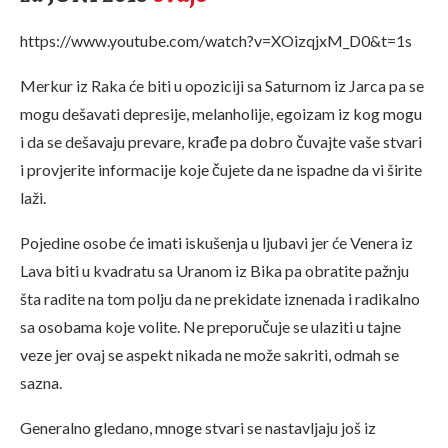
https://www.youtube.com/watch?v=XOizqjxM_D0&t=1s
Merkur iz Raka će biti u opoziciji sa Saturnom iz Jarca pa se
mogu dešavati depresije, melanholije, egoizam iz kog mogu
i da se dešavaju prevare, krađe pa dobro čuvajte vaše stvari
i provjerite informacije koje čujete da ne ispadne da vi širite
laži.
Pojedine osobe će imati iskušenja u ljubavi jer će Venera iz
Lava biti u kvadratu sa Uranom iz Bika pa obratite pažnju
šta radite na tom polju da ne prekidate iznenada i radikalno
sa osobama koje volite. Ne preporučuje se ulaziti u tajne
veze jer ovaj se aspekt nikada ne može sakriti, odmah se
sazna.
Generalno gledano, mnoge stvari se nastavljaju još iz