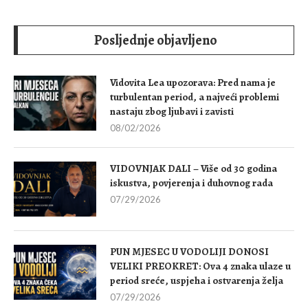
Posljednje objavljeno
Vidovita Lea upozorava: Pred nama je
turbulentan period, a najveći problemi
nastaju zbog ljubavi i zavisti
08/02/2026
VIDOVNJAK DALI – Više od 30 godina
iskustva, povjerenja i duhovnog rada
07/29/2026
PUN MJESEC U VODOLIJI DONOSI
VELIKI PREOKRET: Ova 4 znaka ulaze u
period sreće, uspjeha i ostvarenja želja
07/29/2026