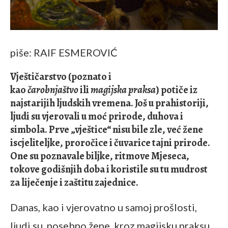
piše: RAIF ESMEROVIĆ
Vještičarstvo (poznato i
kao
čarobnjaštvo
ili
magijska praksa
) potiče iz
najstarijih ljudskih vremena. Još u prahistoriji,
ljudi su vjerovali u moć prirode, duhova i
simbola. Prve „vještice“ nisu bile zle, već žene
iscjeliteljke, proročice i čuvarice tajni prirode.
One su poznavale biljke, ritmove Mjeseca,
tokove godišnjih doba i koristile su tu mudrost
za liječenje i zaštitu zajednice.
Danas, kao i vjerovatno u samoj prošlosti,
ljudi su, posebno žene, kroz magijsku praksu