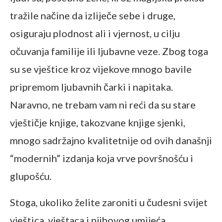
tražile načine da izliječe sebe i druge,
osiguraju plodnost ali i vjernost, u cilju
očuvanja familije ili ljubavne veze. Zbog toga
su se vještice kroz vijekove mnogo bavile
pripremom ljubavnih čarki i napitaka.
Naravno, ne trebam vam ni reći da su stare
vještičje knjige, takozvane knjige sjenki,
mnogo sadržajno kvalitetnije od ovih današnji
“modernih” izdanja koja vrve površnošću i
glupošću.
Stoga, ukoliko želite zaroniti u čudesni svijet
vještica, vještaca i njihovog umijeća,