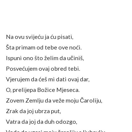
Na ovu svijeću ja ću pisati,
Šta primam od tebe ove noći.
Ispuni ono što želim da učiniš,
Posvećujem ovaj obred tebi.
Vjerujem da ćeš mi dati ovaj dar,
O, prelijepa Božice Mjeseca.
Zovem Zemlju da veže moju Čaroliju,
Zrak da joj ubrza put,
Vatra da joj da duh odozgo,
Voda da ugasi moju čaroliju s ljubavlju.