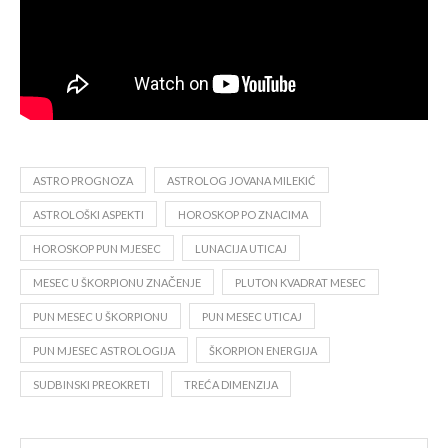
ASTRO PROGNOZA
ASTROLOG JOVANA MILEKIĆ
ASTROLOŠKI ASPEKTI
HOROSKOP PO ZNACIMA
HOROSKOP PUN MJESEC
LUNACIJA UTICAJ
MESEC U ŠKORPIONU ZNAČENJE
PLUTON KVADRAT MESEC
PUN MESEC U ŠKORPIONU
PUN MESEC UTICAJ
PUN MJESEC ASTROLOGIJA
ŠKORPION ENERGIJA
SUDBINSKI PREOKRETI
TREĆA DIMENZIJA