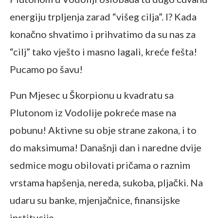
energiju trpljenja zarad “višeg cilja”. I? Kada
konačno shvatimo i prihvatimo da su nas za
“cilj” tako vješto i masno lagali, kreće fešta!
Pucamo po šavu!
Pun Mjesec u Škorpionu u kvadratu sa
Plutonom iz Vodolije pokreće mase na
pobunu! Aktivne su obje strane zakona, i to
do maksimuma! Današnji dan i naredne dvije
sedmice mogu obilovati pričama o raznim
vrstama hapšenja, nereda, sukoba, pljački. Na
udaru su banke, mjenjačnice, finansijske
institucije.