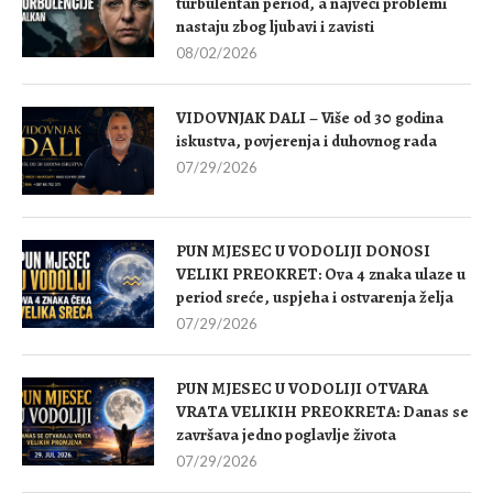
turbulentan period, a najveći problemi
nastaju zbog ljubavi i zavisti
08/02/2026
VIDOVNJAK DALI – Više od 30 godina
iskustva, povjerenja i duhovnog rada
07/29/2026
PUN MJESEC U VODOLIJI DONOSI
VELIKI PREOKRET: Ova 4 znaka ulaze u
period sreće, uspjeha i ostvarenja želja
07/29/2026
PUN MJESEC U VODOLIJI OTVARA
VRATA VELIKIH PREOKRETA: Danas se
završava jedno poglavlje života
07/29/2026