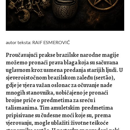
autor teksta: RAIF ESMEROVIĆ
Proučavajući prakse brazilske narodne magije
možemo pronaći prava blaga koja su sačuvana
uglavnom kroz usmena predanja starijih ljudi. U
sjeveroistočnom brazilskom zaleđu (sertão),
gdje je vjera važan oslonac za očuvanje nade
mnogih stanovnika, uobičajeno je pronaći
brojne priče o predmetima za sreću i
talismanima. Tim amuletskim predmetima
pripisivane su čudesne moći koje su, prema
vjerovanju, mogle ublažiti životne teškoće