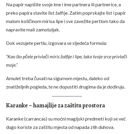
Na papir napišite svoje ime i ime partnera ili partnerice, a
preko papira stavite list žalfije. Zatim poprskajte list i papir
malom količinom mirisa lipe i sve zavežite pertlom tako da
napravite mali zamotuljak.
Dok vezujete pertlu, izgovara se sljedeća formula:
“Kao što pčele privlači miris žalfije i lipe, tako tvoje srce privlači
moje.”
Amulet treba čuvati na sigurnom mjestu, daleko od
znatiželjnih pogleda, te ne dopustiti drugima da je dodiruju.
Karanke – hamajlije za zaštitu prostora
Karanke (carrancas) su moćni magijski predmeti koji se već
dugo koriste za zaštitu mjesta od napada zlih duhova.