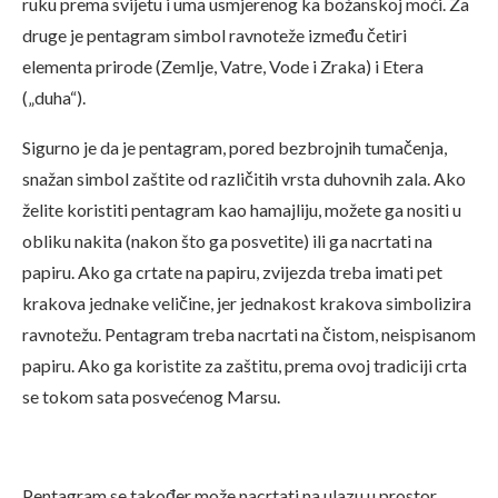
ruku prema svijetu i uma usmjerenog ka božanskoj moći. Za
druge je pentagram simbol ravnoteže između četiri
elementa prirode (Zemlje, Vatre, Vode i Zraka) i Etera
(„duha“).
Sigurno je da je pentagram, pored bezbrojnih tumačenja,
snažan simbol zaštite od različitih vrsta duhovnih zala. Ako
želite koristiti pentagram kao hamajliju, možete ga nositi u
obliku nakita (nakon što ga posvetite) ili ga nacrtati na
papiru. Ako ga crtate na papiru, zvijezda treba imati pet
krakova jednake veličine, jer jednakost krakova simbolizira
ravnotežu. Pentagram treba nacrtati na čistom, neispisanom
papiru. Ako ga koristite za zaštitu, prema ovoj tradiciji crta
se tokom sata posvećenog Marsu.
Pentagram se također može nacrtati na ulazu u prostor