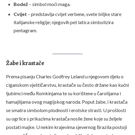
Bodež
– simbol moći maga.
Cvijet
– predstavlja cvijet verbene, svete biljke stare
italijanske religije; njegovih pet latica simbolizira
pentagram.
Žabe i krastače
Prema pisanju Charles Godfrey Leland u njegovom djelu o
ciganskom vještičarstvu, krastače su često držane kao kućni
ljubimci među Romkinjama te su korištene u čarolijama i
hamajlijama ovog magijskog naroda. Poput žabe, i krastača
se smatra simbolom plodnosti i erotske strasti. U prošlosti
su ogrlice s prikazima krastača nosile žene koje su željele
postati majke. U nekim krajevima sjevernog Brazila postoji