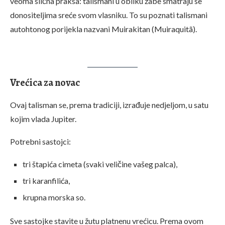
veoma slična praksa: talismani u obliku žabe smatraju se
donositeljima sreće svom vlasniku. To su poznati talismani
autohtonog porijekla nazvani Muirakitan (Muiraquitã).
Vrećica za novac
Ovaj talisman se, prema tradiciji, izrađuje nedjeljom, u satu
kojim vlada Jupiter.
Potrebni sastojci:
tri štapića cimeta (svaki veličine vašeg palca),
tri karanfilića,
krupna morska so.
Sve sastojke stavite u žutu platnenu vrećicu. Prema ovom