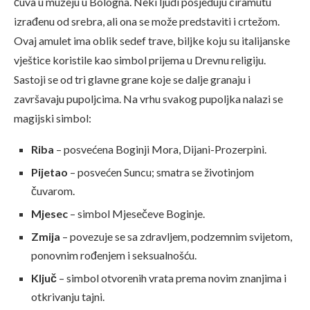
čuva u muzeju u Bologna. Neki ljudi posjeduju ciramutu
izrađenu od srebra, ali ona se može predstaviti i crtežom.
Ovaj amulet ima oblik sedef trave, biljke koju su italijanske
vještice koristile kao simbol prijema u Drevnu religiju.
Sastoji se od tri glavne grane koje se dalje granaju i
završavaju pupoljcima. Na vrhu svakog pupoljka nalazi se
magijski simbol:
Riba
– posvećena Boginji Mora, Dijani-Prozerpini.
Pijetao
– posvećen Suncu; smatra se životinjom
čuvarom.
Mjesec
– simbol Mjesečeve Boginje.
Zmija
– povezuje se sa zdravljem, podzemnim svijetom,
ponovnim rođenjem i seksualnošću.
Ključ
– simbol otvorenih vrata prema novim znanjima i
otkrivanju tajni.