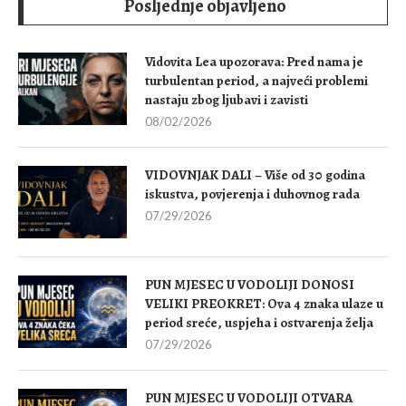
Posljednje objavljeno
Vidovita Lea upozorava: Pred nama je
turbulentan period, a najveći problemi
nastaju zbog ljubavi i zavisti
08/02/2026
VIDOVNJAK DALI – Više od 30 godina
iskustva, povjerenja i duhovnog rada
07/29/2026
PUN MJESEC U VODOLIJI DONOSI
VELIKI PREOKRET: Ova 4 znaka ulaze u
period sreće, uspjeha i ostvarenja želja
07/29/2026
PUN MJESEC U VODOLIJI OTVARA