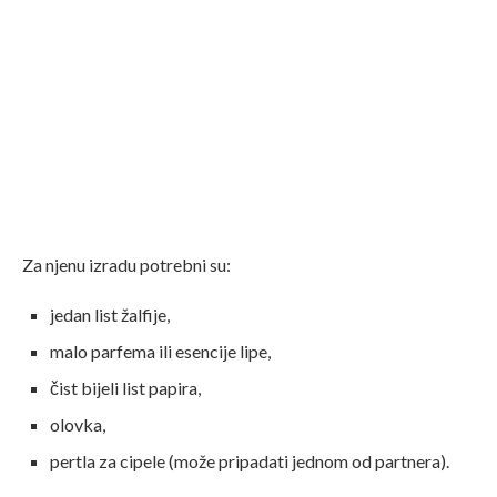
Za njenu izradu potrebni su:
jedan list žalfije,
malo parfema ili esencije lipe,
čist bijeli list papira,
olovka,
pertla za cipele (može pripadati jednom od partnera).