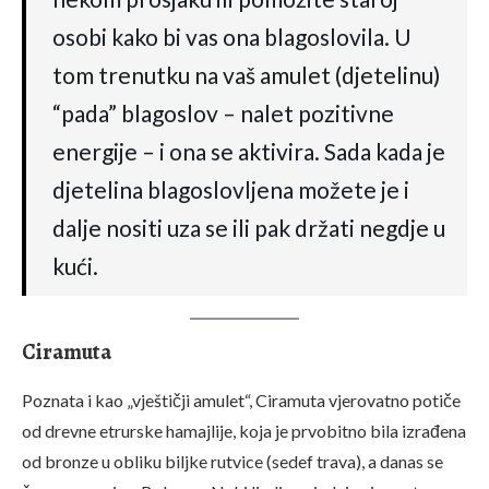
osobi kako bi vas ona blagoslovila. U
tom trenutku na vaš amulet (djetelinu)
“pada” blagoslov – nalet pozitivne
energije – i ona se aktivira. Sada kada je
djetelina blagoslovljena možete je i
dalje nositi uza se ili pak držati negdje u
kući.
Ciramuta
Poznata i kao „vještičji amulet“, Ciramuta vjerovatno potiče
od drevne etrurske hamajlije, koja je prvobitno bila izrađena
od bronze u obliku biljke rutvice (sedef trava), a danas se