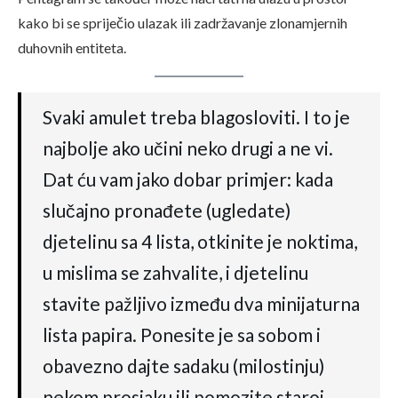
kako bi se spriječio ulazak ili zadržavanje zlonamjernih
duhovnih entiteta.
Svaki amulet treba blagosloviti. I to je
najbolje ako učini neko drugi a ne vi.
Dat ću vam jako dobar primjer: kada
slučajno pronađete (ugledate)
djetelinu sa 4 lista, otkinite je noktima,
u mislima se zahvalite, i djetelinu
stavite pažljivo između dva minijaturna
lista papira. Ponesite je sa sobom i
obavezno dajte sadaku (milostinju)
nekom prosjaku ili pomozite staroj