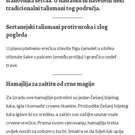
stanovnika sertãa. U nastavku su navedeni neki
tradicionalni talismani tog područja.
Sertanejski talismani protiv uroka i zlog
pogleda
U plavu platnenu vrećicu stavite figu (amulet u obliku
stisnute šake s palcem između prstiju) i grančicu sedef
trave.
Hamajlija za zaštitu od crne magije
Za izradu ove hamajlije potrebni su jedan češanj bijelog
luka, igla i komadić crvene tkanine. Probodite češanj bijelog
luka iglom kroz sredinu, a zatim sve zašijte unutar male
crvene vrećice. Prema ovom vjerovanju, hamajliju treba
uvijek nositi sa sobom u torbi. Smatra se da bijeli luk upija